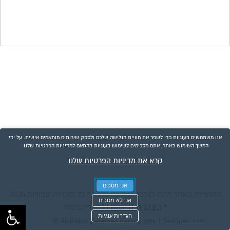
אנו משתמשים בעוגיות כדי לשפר את חוויית הגלישה שלכם ולספק שירותים מותאמים אישית. על ידי
המשך השימוש באתר, אתם מסכימים לשימוש בעוגיות בהתאם למדיניות הפרטיות שלנו.
קרא את מדיניות הפרטיות שלנו
אני מסכים
ההדמיות באתר הינם לצרכי המחשה בלבד * כל הזכויות שמורות 2026
אני לא מסכים
הצהרת נגישות
*
|
הסדרי נגישות
הגדרות עוגיות
|
© All Rights Reserved hasson 2026
SeaOpen.com