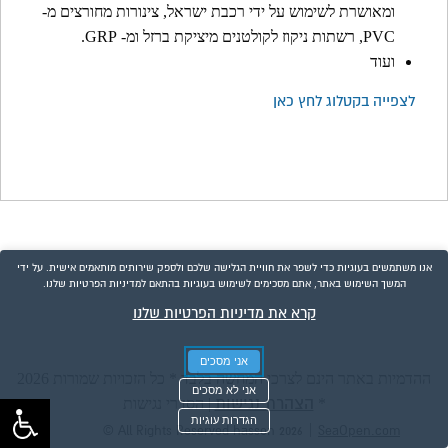
ומאושרת לשימוש על ידי רכבת ישראל, צינורות מחורצים מ-
PVC, רשתות ניקוז לקולטנים מיציקת ברזל ומ- GRP.
ועוד
לצפייה בקטלוג לחץ כאן
אנו משתמשים בעוגיות כדי לשפר את חוויית הגלישה שלכם ולספק שירותים מותאמים אישית. על ידי
המשך השימוש באתר, אתם מסכימים לשימוש בעוגיות בהתאם למדיניות הפרטיות שלנו.
קרא את מדיניות הפרטיות שלנו
אני מסכים
ההדמיות באתר הינם לצרכי המחשה בלבד * כל הזכויות שמורות 2026
אני לא מסכים
הצהרת נגישות
*
|
הסדרי נגישות
הגדרות עוגיות
|
© All Rights Reserved hasson 2026
SeaOpen.com