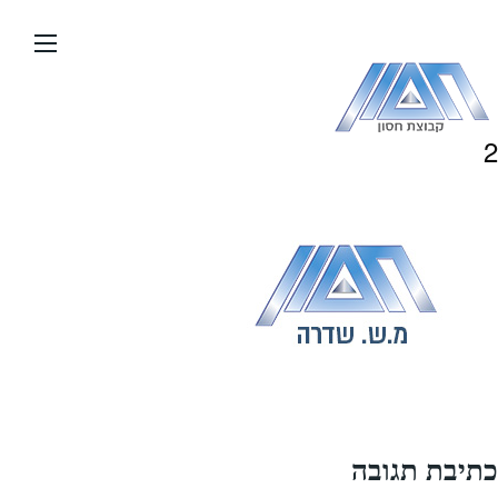
עבור
אל
תוכן
העמוד
2
כתיבת תגובה