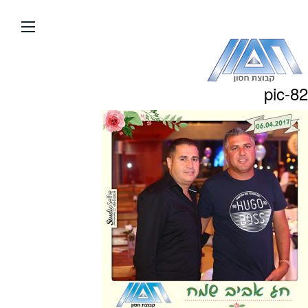
עבור
אל
תוכן
העמוד
pic-82