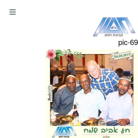
עבור
אל
תוכן
העמוד
pic-69