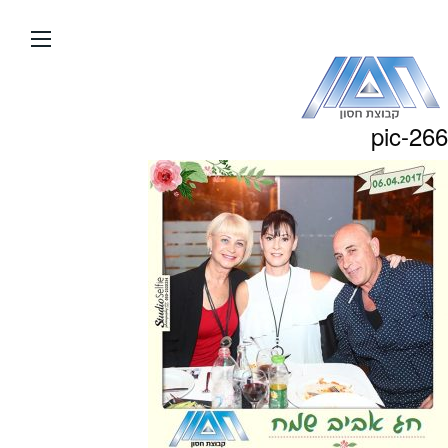
עבור
אל
תוכן
העמוד
pic-266