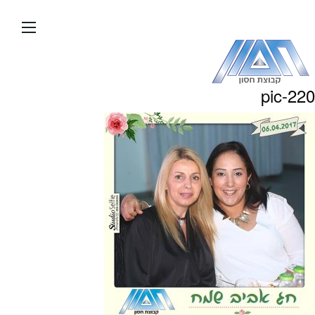
עבור
אל
תוכן
העמוד
pic-220