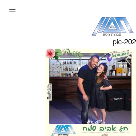
עבור
אל
תוכן
העמוד
pic-202