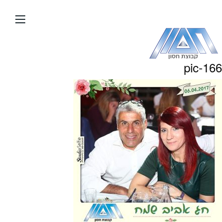
עבור
אל
תוכן
העמוד
pic-166