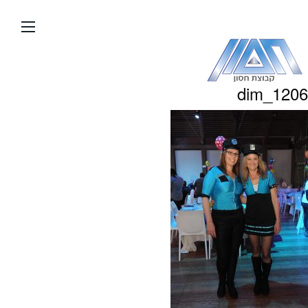
עבור
אל
תוכן
העמוד
dim_1206