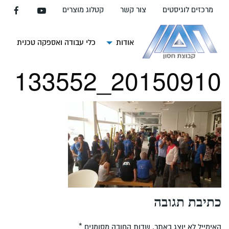
עבור
מרכזים לוגיסטים
צור קשר
קטלוג מוצרים
אל
תוכן
העמוד
אודות
כלי עבודה ואספקה טכנית
צ
20150910_133552
כתיבת תגובה
האימייל לא יוצג באתר.
שדות החובה מסומנים
*