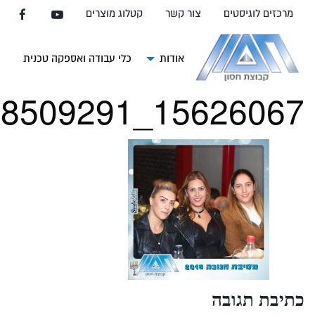
עבור
מרכזים לוגיסטים
צור קשר
קטלוג מוצרים
אל
תוכן
העמוד
אודות
כלי עבודה ואספקה טכנית
צ
15626067_1581736638509291_7925536588278122712_o
כתיבת תגובה